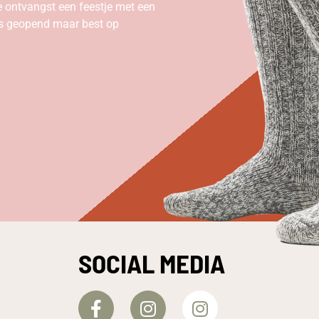
e ontvangst een feestje met een
ks geopend maar best op
SOCIAL MEDIA