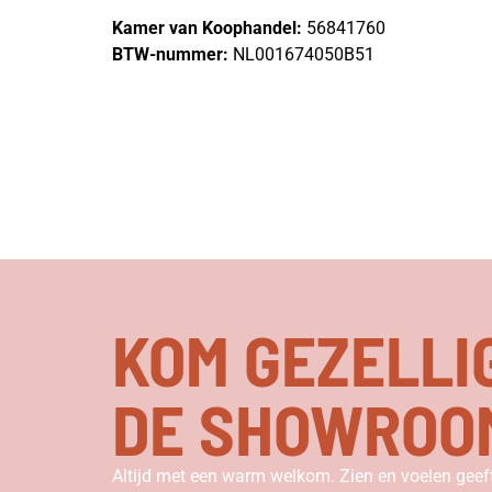
Kamer van Koophandel:
56841760
BTW-nummer:
NL001674050B51
KOM GEZELLI
DE SHOWROO
Altijd met een warm welkom. Zien en voelen geeft 