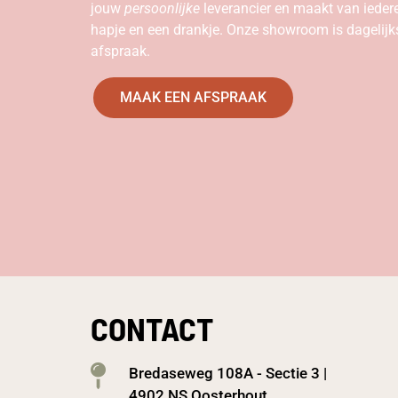
jouw
persoonlijke
leverancier en maakt van ieder
hapje en een drankje. Onze showroom is dagelij
afspraak.
MAAK EEN AFSPRAAK
CONTACT
Bredaseweg 108A - Sectie 3 |
4902 NS Oosterhout