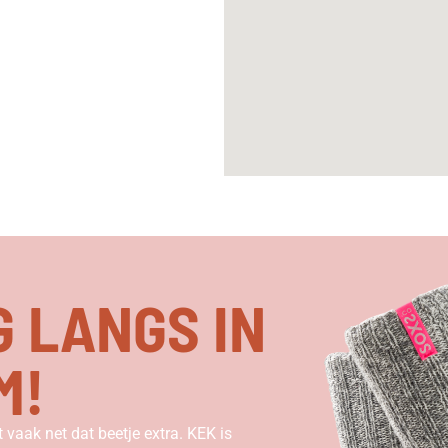
G LANGS IN
M!
vaak net dat beetje extra. KEK is